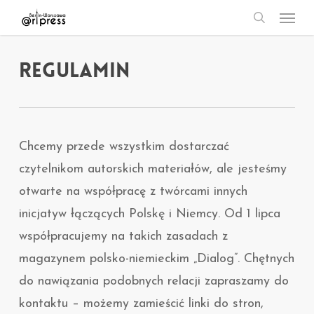
Menu
Skip
search
to
main
REGULAMIN
content
Chcemy przede wszystkim dostarczać
czytelnikom autorskich materiałów, ale jesteśmy
otwarte na współpracę z twórcami innych
inicjatyw łączących Polskę i Niemcy. Od 1 lipca
współpracujemy na takich zasadach z
magazynem polsko-niemieckim „Dialog”. Chętnych
do nawiązania podobnych relacji zapraszamy do
kontaktu – możemy zamieścić linki do stron,