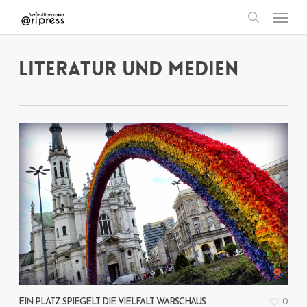
Menu
Skip
search
to
main
LITERATUR UND MEDIEN
content
0
EIN PLATZ SPIEGELT DIE VIELFALT WARSCHAUS